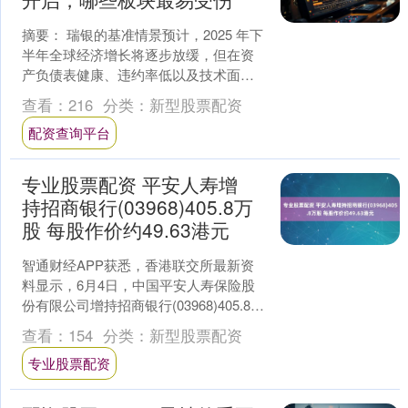
摘要： 瑞银的基准情景预计，2025 年下
半年全球经济增长将逐步放缓，但在资
产负债表健康、违约率低以及技术面支
撑的情况下，利差将保持区间波动(预计
查看：
216
分类：
新型股票配资
2025 年....
配资查询平台
专业股票配资 平安人寿增
持招商银行(03968)405.8万
股 每股作价约49.63港元
智通财经APP获悉，香港联交所最新资
料显示，6月4日，中国平安人寿保险股
份有限公司增持招商银行(03968)405.8万
股，每股作价49.6294港元，总金额约....
查看：
154
分类：
新型股票配资
专业股票配资