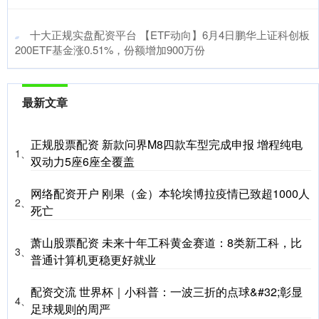
​十大正规实盘配资平台 【ETF动向】6月4日鹏华上证科创板
200ETF基金涨0.51%，份额增加900万份
最新文章
正规股票配资 新款问界M8四款车型完成申报 增程纯电
1、
双动力5座6座全覆盖
网络配资开户 刚果（金）本轮埃博拉疫情已致超1000人
2、
死亡
萧山股票配资 未来十年工科黄金赛道：8类新工科，比
3、
普通计算机更稳更好就业
配资交流 世界杯｜小科普：一波三折的点球&#32;彰显
4、
足球规则的周严