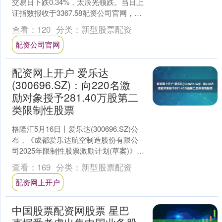
交易日下跌0.34%，太辰光领跌。当日上
证指数报收于3367.58配资公司官网，上
涨0.0%。深证成指报收于10171.0....
查看：
120
分类：
新型股票配资
配资公司官网
配资网上开户 爱乐达
(300696.SZ)：向220名激
励对象授予281.40万股第二
类限制性股票
格隆汇5月16日丨爱乐达(300696.SZ)公
布，《成都爱乐达航空制造股份有限公
司2025年限制性股票激励计划(草案)》规
定的限制性股票首次授予条件已成就，
查看：
169
分类：
新型股票配资
同....
配资网上开户
中国股票配资网股票 星巴