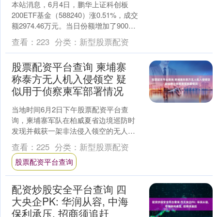
本站消息，6月4日，鹏华上证科创板
200ETF基金（588240）涨0.51%，成交
额2974.46万元。当日份额增加了900万
份，最新份额为3.18亿份，近2....
查看：
223
分类：
新型股票配资
股票配资平台查询 柬埔寨
称泰方无人机入侵领空 疑
似用于侦察柬军部署情况
当地时间6月2日下午股票配资平台查
询，柬埔寨军队在柏威夏省边境巡防时
发现并截获一架非法侵入领空的无人
机，柬埔寨军方初步判定该无人机由泰
查看：
225
分类：
新型股票配资
国军方操控，疑似用于侦察柬....
股票配资平台查询
配资炒股安全平台查询 四
大央企PK: 华润从容, 中海
保利承压, 招商须追赶