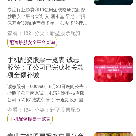
专注行业趋势和10强房企战略研究配资
炒股安全平台查询 文|潘永堂 早期，“招
保万金”领航地产圈多年。 如今多轮行业
洗牌后，此刻 “万、金”掉队，“中、华”崛
查看：
182
分类：
新型股票配资
起。....
配资炒股安全平台查询
手机配资股票一览表 诚志
股份：子公司已完成相关款
项全额补缴
诚志股份（000990）5月30日晚间公告，
控股子公司南京诚志永清能源科技有限
公司（简称“诚志永清”）于近期收到国家
税务总局南京市税务局稽查局《税务事
查看：
184
分类：
新型股票配资
项通知书》....
手机配资股票一览表
专业在线股票配资交易平台