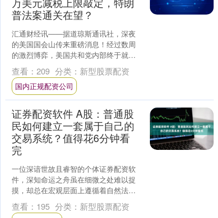
万美元减税上限敲定，特朗
普法案通关在望？
汇通财经讯——据道琼斯通讯社，深夜
的美国国会山传来重磅消息！经过数周
的激烈博弈，美国共和党内部终于就最
具争议的\"州和地方税减免上限\"问题达
查看：
209
分类：
新型股票配资
成历史性妥协——4....
国内正规配资公司
证券配资软件 A股：普通股
民如何建立一套属于自己的
交易系统？值得花6分钟看
完
一位深谙世故且睿智的个体证券配资软
件，深知命运之舟虽在细微之处难以捉
摸，却总在宏观层面上遵循着自然法则
与社会脉络的轨迹，故而时常以高瞻远
查看：
195
分类：
新型股票配资
瞩之姿，勾勒个人未来的蓝....