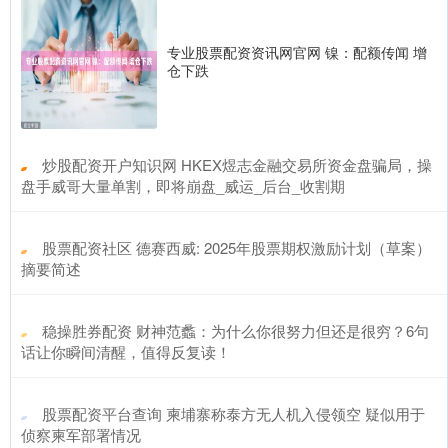
专业股票配资资讯网官网 镍：配额传闻 增
仓下跌
​炒股配资开户知识网 HKEX煜志金融交易所资金盘骗局，操
盘手威哥大量单割，即将崩盘_威运_后台_收割期
​股票配资社区 德赛西威: 2025年股票期权激励计划（草案）
摘要简述
​稳操胜券配资 财神范蠡：为什么你很努力但还是很穷？6句
话让你瞬间清醒，值得反复读！
​股票配资平台查询 柬埔寨称泰方无人机入侵领空 疑似用于
侦察柬军部署情况