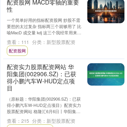
配资股网 MACD零轴的重要
性
一个简单好用的指标配资股网 炒股不需
要想的太过复杂 指标两三个就够用了 比
喻MacD 成交量 kdj 这三个我经常用来判
断趋势的 经典股票技术分析--MACD指....
查看：
111
分类：
新型股票配资
配资股网
配资实力股票配资网站 华
阳集团(002906.SZ)：已获
得小鹏汽车W-HUD定点项
目
（原标题：华阳集团(002906.SZ)：已获
得小鹏汽车W-HUD定点项目）配资实力
股票配资网站 格隆汇6月6日丨华阳集团
(002906.SZ)在互动平台表示配....
查看：
215
分类：
新型股票配资