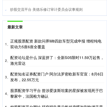
​炒股交流平台 美德乐修订审计委员会议事规则
最新文章
正规股票配资 新款问界M8四款车型完成申报 增程纯电
1、
双动力5座6座全覆盖
配资论坛是什么 深蓝拼了：全新S05限时11.59万起售，
2、
激光雷达
配资知名证券配资门户 阿尔法罗密欧新车官宣：8月6日
3、
发布，22.55万元
股票配资学习平台 曾涉爱泼斯坦案的星探被发现死于巴
4、
黎家中，法国检方确认
炒股配资平台网址 研究报告显示气候变暖加剧欧洲干旱