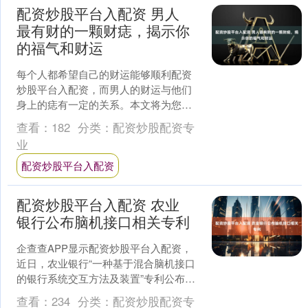
配资炒股平台入配资 男人
最有财的一颗财痣，揭示你
的福气和财运
每个人都希望自己的财运能够顺利配资
炒股平台入配资，而男人的财运与他们
身上的痣有一定的关系。本文将为您揭
示男人最有财的一颗财痣，并解读其蕴
查看：
182
分类：
配资炒股配资专
含的福气和财运，让您对自....
业
配资炒股平台入配资
配资炒股平台入配资 农业
银行公布脑机接口相关专利
企查查APP显示配资炒股平台入配资，
近日，农业银行“一种基于混合脑机接口
的银行系统交互方法及装置”专利公布。
企查查专利摘要显示，该申请通过对眼
查看：
234
分类：
配资炒股配资专