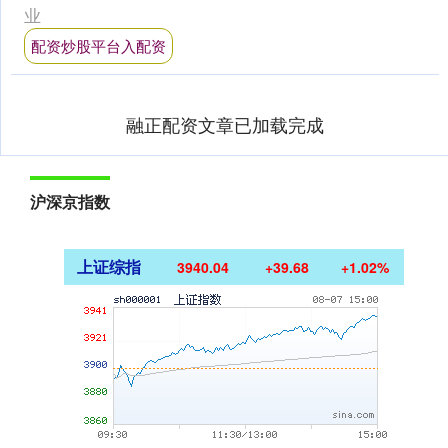
电信号实时采集，当....
业
配资炒股平台入配资
融正配资文章已加载完成
沪深京指数
上证综指
3940.04
+39.68
+1.02%