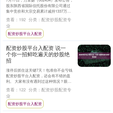
股东陕西省国际信托股份有限公司通过
集中竞价和大宗交易累计减持1337万
股，持股比例降至4.99999%，不再是公
查看：
192
分类：
配资炒股配资专
司持....
业
配资炒股平台入配资
配资炒股平台入配资 说一
个你一招鲜吃遍天的炒股绝
招
涨停后抓住这关键7天！包准你不会亏钱
配资炒股平台入配资，还会有不错的盈
利。 ​大家有没有遇到过这种情况？眼睁
睁看着一只股票强势涨停，准备跟进，
查看：
122
分类：
配资炒股配资专
结果第二天它却陷入....
业
配资炒股平台入配资