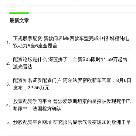
最新文章
正规股票配资 新款问界M8四款车型完成申报 增程纯电
1、
双动力5座6座全覆盖
配资论坛是什么 深蓝拼了：全新S05限时11.59万起售，
2、
激光雷达
配资知名证券配资门户 阿尔法罗密欧新车官宣：8月6日
3、
发布，22.55万元
股票配资学习平台 曾涉爱泼斯坦案的星探被发现死于巴
4、
黎家中，法国检方确认
炒股配资平台网址 研究报告显示气候变暖加剧欧洲干旱
5、