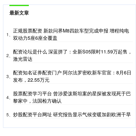
最新文章
正规股票配资 新款问界M8四款车型完成申报 增程纯电
1、
双动力5座6座全覆盖
配资论坛是什么 深蓝拼了：全新S05限时11.59万起售，
2、
激光雷达
配资知名证券配资门户 阿尔法罗密欧新车官宣：8月6日
3、
发布，22.55万元
股票配资学习平台 曾涉爱泼斯坦案的星探被发现死于巴
4、
黎家中，法国检方确认
炒股配资平台网址 研究报告显示气候变暖加剧欧洲干旱
5、