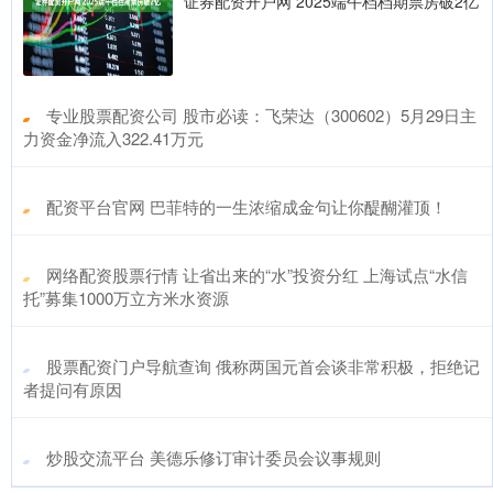
证券配资开户网 2025端午档档期票房破2亿
​专业股票配资公司 股市必读：飞荣达（300602）5月29日主
力资金净流入322.41万元
​配资平台官网 巴菲特的一生浓缩成金句让你醍醐灌顶！
​网络配资股票行情 让省出来的“水”投资分红 上海试点“水信
托”募集1000万立方米水资源
​股票配资门户导航查询 俄称两国元首会谈非常积极，拒绝记
者提问有原因
​炒股交流平台 美德乐修订审计委员会议事规则