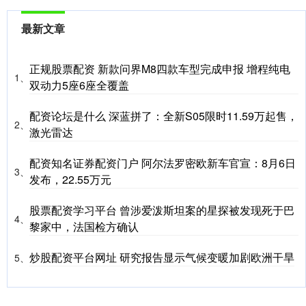
最新文章
正规股票配资 新款问界M8四款车型完成申报 增程纯电
1、
双动力5座6座全覆盖
配资论坛是什么 深蓝拼了：全新S05限时11.59万起售，
2、
激光雷达
配资知名证券配资门户 阿尔法罗密欧新车官宣：8月6日
3、
发布，22.55万元
股票配资学习平台 曾涉爱泼斯坦案的星探被发现死于巴
4、
黎家中，法国检方确认
炒股配资平台网址 研究报告显示气候变暖加剧欧洲干旱
5、